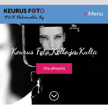
Menu
Keurus Foto Kello ja Kulta
Ota yhteyttä